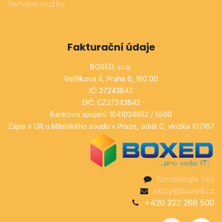
Servisní služby
Fakturační údaje
BOXED, s.r.o.
Velflíkova 4, Praha 6, 160 00
IČ: 27243842
DIČ: CZ27243842
Bankovní spojení: 1041024652 / 5500
Zápis v OR u Městského soudu v Praze, oddíl C, vložka 107167
Kontaktujte nás
skoly@boxed.cz
+420 222 268 500