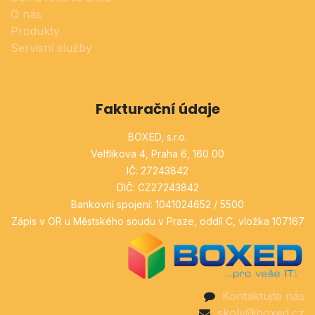
O nás
Produkty
Servisní služby
Fakturační údaje
BOXED, s.r.o.
Velflíkova 4, Praha 6, 160 00
IČ: 27243842
DIČ: CZ27243842
Bankovní spojení: 1041024652 / 5500
Zápis v OR u Městského soudu v Praze, oddíl C, vložka 107167
Kontaktujte nás
skoly@boxed.cz