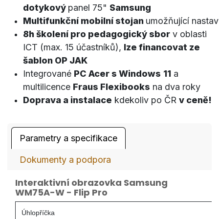
dotykový
panel 7
5"
Samsung
Multifunkční mobilní stojan
umožňující nastav
8h školení pro pedagogický sbor
v oblasti
ICT (max. 15 účastníků),
lze financovat ze
šablon OP JAK
Integrované
PC Acer s Windows
11
a
multilicence
Fraus Flexibooks
na dva roky
Doprava a instalace
kdekoliv po ČR
v ceně!
Parametry a specifikace
Dokumenty a podpora
Interaktivní obrazovka Samsung
WM75A-W - Flip Pro
Úhlopříčka