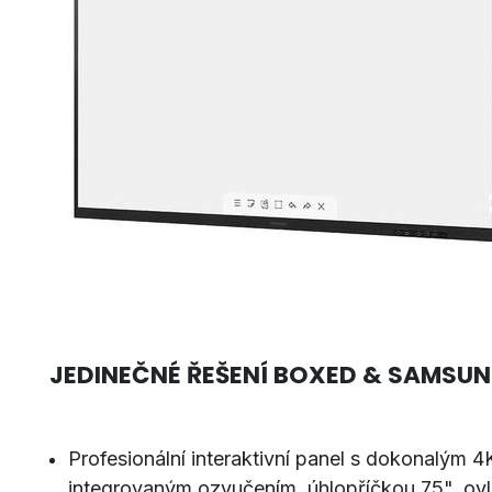
JEDINEČNÉ ŘEŠENÍ BOXED & SAMSU
Profesionální interaktivní panel s dokonalým 
integrovaným ozvučením, úhlopříčkou 75", ov