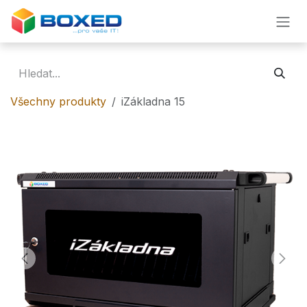
Přejít na obsah
Všechny produkty
iZákladna 15