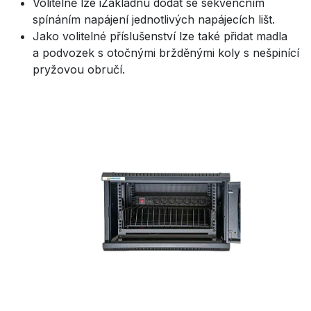
Volitelně lze iZákladnu dodat se sekvenčním
spínáním napájení jednotlivých napájecích lišt.
Jako volitelné příslušenství lze také přidat madla
a podvozek s otočnými bržděnými koly s nešpinící
pryžovou obručí.