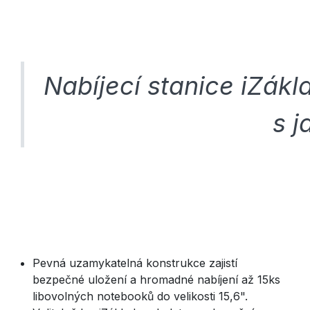
Nabíjecí stanice iZákl
s j
Pevná uzamykatelná konstrukce zajistí
bezpečné uložení a hromadné nabíjení až 15ks
libovolných notebooků do velikosti 15,6".