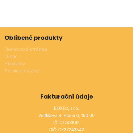
Oblíbené produkty
Domovská stránka
O nás
Produkty
Servisní služby
Fakturační údaje
BOXED, s.r.o.
Velflíkova 4, Praha 6, 160 00
IČ: 27243842
DIČ: CZ27243842