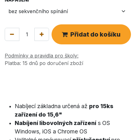
Přidat do košíku
Podmínky a pravidla pro školy:
Platba: 15 dnů po doručení zboží
Nabíjecí základna určená až
pro 15ks
zařízení do 15,6"
Nabíjení libovolných zařízení
s OS
Windows, iOS a Chrome OS
V
olitelné manévrovací
příslušenství
pro