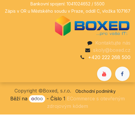
Bankovní spojení: 1041024652 / 5500
Zápis v OR u Městského soudu v Praze, oddíl C, vložka 107167
Kontaktujte nás
skoly@boxed.cz
+420 222 268 500
Copyright ©Boxed, s.r.o.
Obchodní podmínky
Běží na
- Číslo 1
ECommerce s otevřeným
zdrojovým kódem