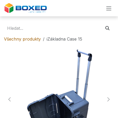
Přejít na obsah
Všechny produkty
iZákladna Case 15