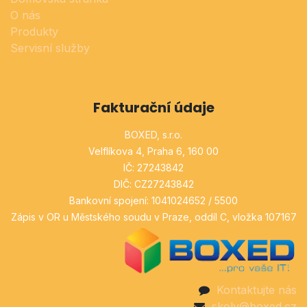
O nás
Produkty
Servisní služby
Fakturační údaje
BOXED, s.r.o.
Velflíkova 4, Praha 6, 160 00
IČ: 27243842
DIČ: CZ27243842
Bankovní spojení: 1041024652 / 5500
Zápis v OR u Městského soudu v Praze, oddíl C, vložka 107167
Kontaktujte nás
skoly@boxed.cz