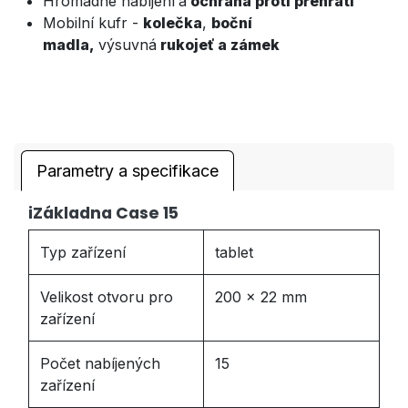
Hromadné nabíjení
a
ochrana proti přehřátí
Mobilní kufr -
kolečka
,
boční
madla,
výsuvná
rukojeť a zámek
Parametry a specifikace
iZákladna Case 15
Typ zařízení
tablet
Velikost otvoru pro
200 x 22 mm
zařízení
Počet nabíjených
15
zařízení