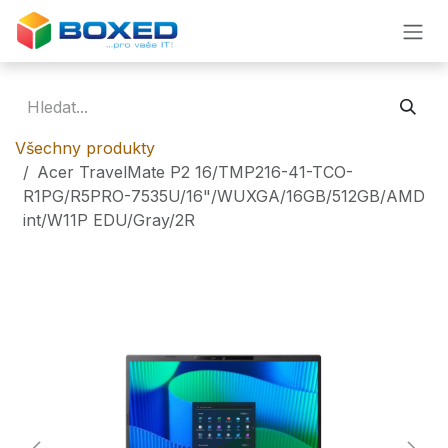
Přejít na obsah
Všechny produkty
Acer TravelMate P2 16/TMP216-41-TCO-
R1PG/R5PRO-7535U/16"/WUXGA/16GB/512GB/AMD
int/W11P EDU/Gray/2R