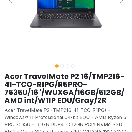
Acer TravelMate P2 16/TMP216-
41-TCO-R1PG/R5PRO-
7535U/16"/WUXGA/16GB/512GB/
AMD int/W11P EDU/Gray/2R
Acer TravelMate P2 (TMP216-41-TCO-R1PG) -
Windows® 11 Professional 64-bit EDU - AMD Ryzen 5
PRO 7535U - 16 GB DDR4 - 512GB PCIe NVMe SSD
PM4 - Micro SD card reader - 16" WUXGA 1920x1200