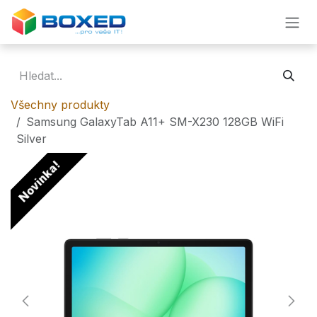
Přejít na obsah
Všechny produkty
Samsung GalaxyTab A11+ SM-X230 128GB WiFi
Silver
Novinka!