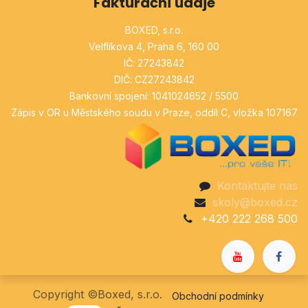
Fakturační údaje
BOXED, s.r.o.
Velflíkova 4, Praha 6, 160 00
IČ: 27243842
DIČ: CZ27243842
Bankovní spojení: 1041024652 / 5500
Zápis v OR u Městského soudu v Praze, oddíl C, vložka 107167
Kontaktujte nás
skoly@boxed.cz
+420 222 268 500
Copyright ©Boxed, s.r.o.
Obchodní podmínky