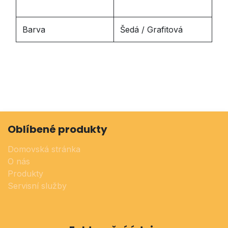
Barva
Šedá / Grafitová
Oblíbené produkty
Domovská stránka
O nás
Produkty
Servisní služby