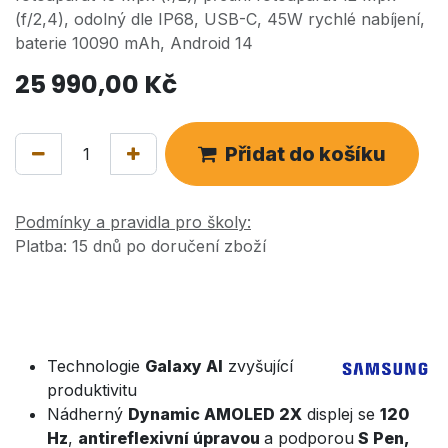
(f/2,4), odolný dle IP68, USB-C, 45W rychlé nabíjení,
baterie 10090 mAh, Android 14
25 990,00
Kč
Přidat do košíku
Podmínky a pravidla pro školy:
Platba: 15 dnů po doručení zboží
Technologie
Galaxy AI
zvyšující
produktivitu
Nádherný
Dynamic AMOLED 2X
displej se
120
Hz
,
antireflexivní úpravou
a podporou
S Pen,