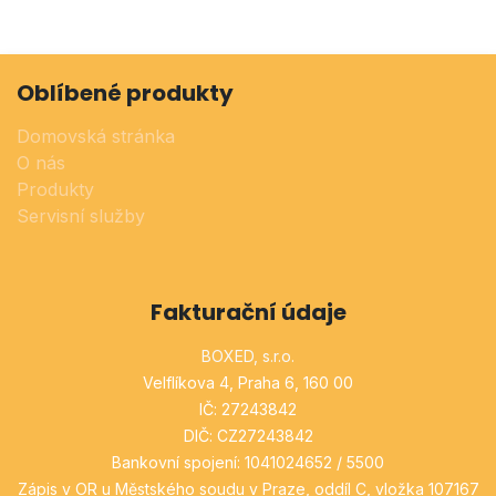
Oblíbené produkty
Domovská stránka
O nás
Produkty
Servisní služby
Fakturační údaje
BOXED, s.r.o.
Velflíkova 4, Praha 6, 160 00
IČ: 27243842
DIČ: CZ27243842
Bankovní spojení: 1041024652 / 5500
Zápis v OR u Městského soudu v Praze, oddíl C, vložka 107167