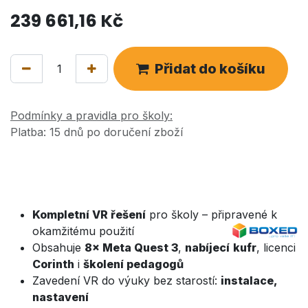
239 661,16
Kč
Přidat do košíku
Podmínky a pravidla pro školy:
Platba: 15 dnů po doručení zboží
Kompletní VR řešení
pro školy – připravené k
okamžitému použití
Obsahuje
8× Meta Quest 3
,
nabíjecí
kufr
, licenci
Corinth
i
školení pedagogů
Zavedení VR do výuky bez starostí:
instalace,
nastavení