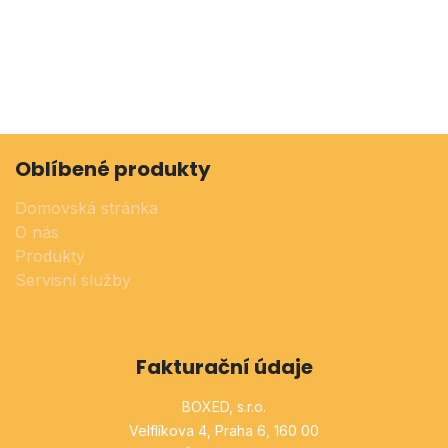
Oblíbené produkty
Domovská stránka
O nás
Produkty
Servisní služby
Fakturační údaje
BOXED, s.r.o.
Velflíkova 4, Praha 6, 160 00