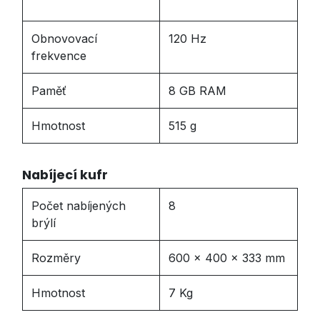
Obnovovací
120 Hz
frekvence
Paměť
8 GB RAM
Hmotnost
515 g
Nabíjecí kufr
Počet nabíjených
8
brýlí
Rozměry
600 x 400 x 333 mm
Hmotnost
7 Kg