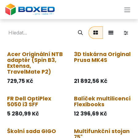
Přejít na obsah
Acer Originální NTB
3D tiskárna Original
adaptér (Spin B3,
Prusa MK4S
Extensa,
TravelMate P2)
729,75
Kč
21 892,56
Kč
FR Dell OptiPlex
Balíček multilicencí
5050 i3 SFF
Flexibooks
5 280,99
Kč
12 396,69
Kč
Školní sada GIGO
Multifunkční stojan
75"