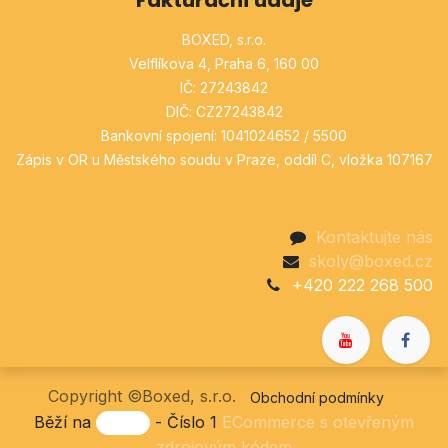
BOXED, s.r.o.
Velflíkova 4, Praha 6, 160 00
IČ: 27243842
DIČ: CZ27243842
Bankovní spojení: 1041024652 / 5500
Zápis v OR u Městského soudu v Praze, oddíl C, vložka 107167
Kontaktujte nás
skoly@boxed.cz
+420 222 268 500
Copyright ©Boxed, s.r.o.
Obchodní podmínky
Běží na
- Číslo 1
ECommerce s otevřeným
zdrojovým kódem