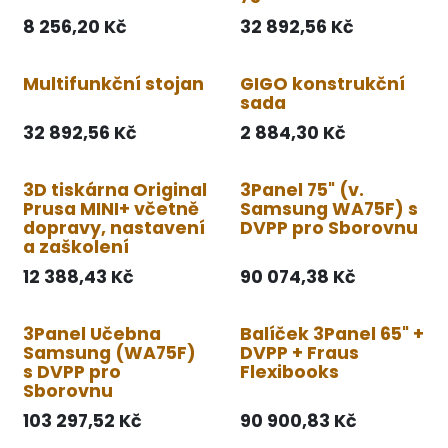
8 256,20
Kč
32 892,56
Kč
Multifunkční stojan
GIGO konstrukční
sada
32 892,56
Kč
2 884,30
Kč
3D tiskárna Original
3Panel 75" (v.
Prusa MINI+ včetně
Samsung WA75F) s
dopravy, nastavení
DVPP pro Sborovnu
a zaškolení
12 388,43
Kč
90 074,38
Kč
3Panel Učebna
Balíček 3Panel 65" +
Samsung (WA75F)
DVPP + Fraus
s DVPP pro
Flexibooks
Sborovnu
103 297,52
Kč
90 900,83
Kč