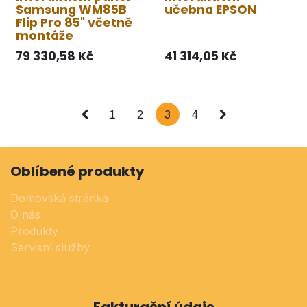
Samsung WM85B
učebna EPSON
Flip Pro 85" včetně
montáže
79 330,58
Kč
41 314,05
Kč
1
2
3
4
Oblíbené produkty
Domovská stránka
O nás
Produkty
Servisní služby
Fakturační údaje